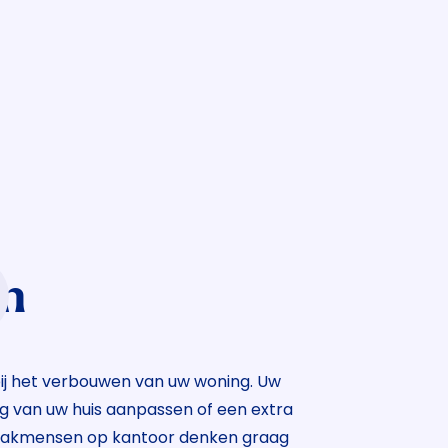
n
n
d
ij het verbouwen van uw woning. Uw
oor kunststof? Van enkel glas naar
n andere onderhoudswerkzaamheden
ng van uw huis aanpassen of een extra
 begelazing? Onze renovatiespecialist
 voor u uit. Door tijdig onderhoud
 vakmensen op kantoor denken graag
 met u en brengt de renovatie tot in
 van onderdelen. Vraag vrijblijvend