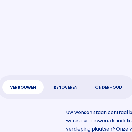
Verbouwe
Renovere
Onderhou
VERBOUWEN
RENOVEREN
ONDERHOUD
Uw wensen staan centraal b
Houten kozijnen vervangen d
Schilderwerk, voegwerk e
woning uitbouwen, de indeli
duurzaam triple glas of hr++
voeren onze vakmensen graag
verdieping plaatsen? Onze
inspecteert uw woning samen
bespaart u ook op vervangen