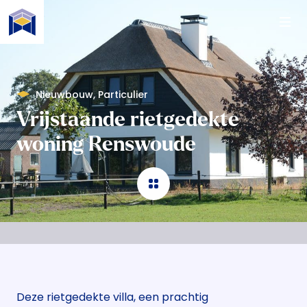
Naar de content
Nieuwbouw
,
Particulier
Vrijstaande rietgedekte
woning Renswoude
Deze rietgedekte villa, een prachtig