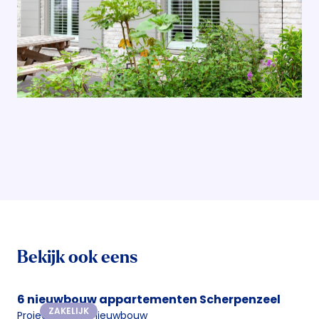
Bekijk ook eens
6 nieuwbouw appartementen Scherpenzeel
ZAKELIJK
Projectmatige nieuwbouw