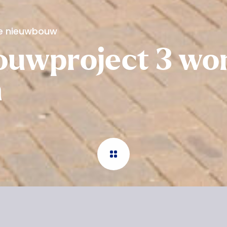
ge nieuwbouw
uwproject 3 wo
n