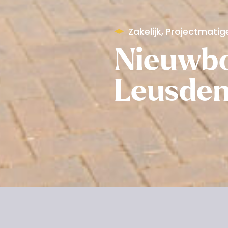
Zakelijk
,
Projectmati
Nieuwbo
Leusde